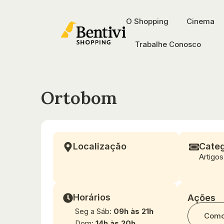
O Shopping
Cinema
Trabalhe Conosco
Ortobom
Localização
Categ
Artigos
Horários
Ações
Seg a Sáb:
09h às 21h
Como
Dom:
14h às 20h