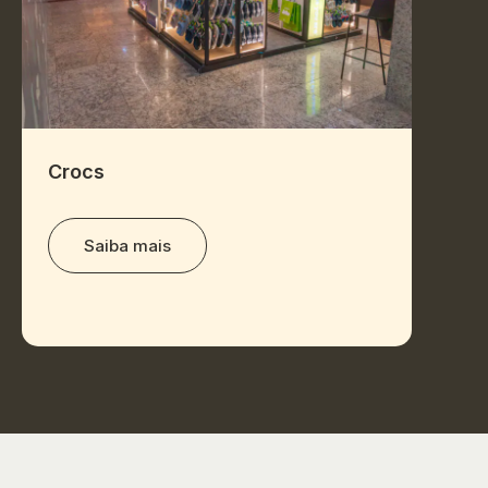
Crocs
Make
Saiba mais
S