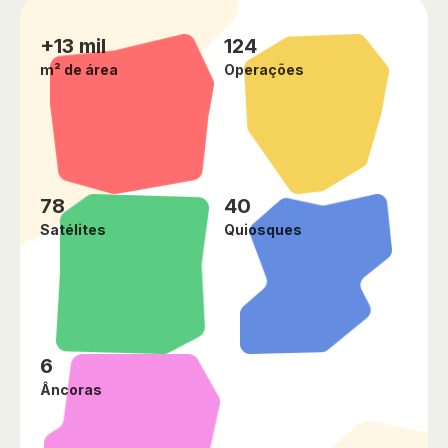
+13 mil
124
m² de área
Operações
78
40
Satélites
Quiosques
6
Âncoras