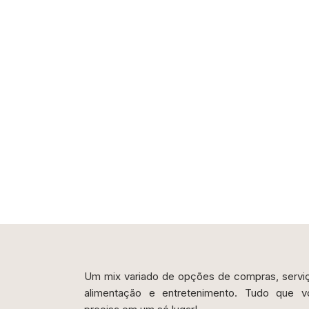
Inscreva-se na nos
Newsletter
Inscreva-se em nossa newsletter e seja um #B
receber conteúdos exclusivos e promoções imp
Desinscreva-se a qualquer momento. Não env
Um mix variado de opções de compras, servi
alimentação e entretenimento. Tudo que v