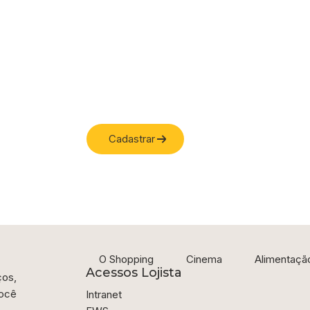
sa
ENTILOVERS! Você vai
erdíveis em seu e-mail.
Cadastrar
iamos spam
O Shopping
Cinema
Alimentaçã
Acessos Lojista
ços,
ocê
Intranet