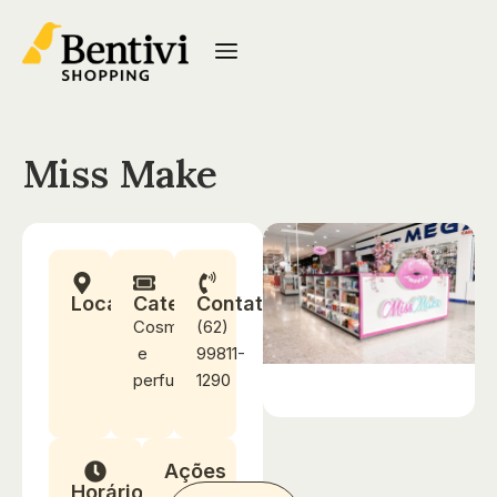
Miss Make
Localização
Categoria
Contato
Cosméticos
(62)
e
99811-
perfumaria
1290
Ações
Horários