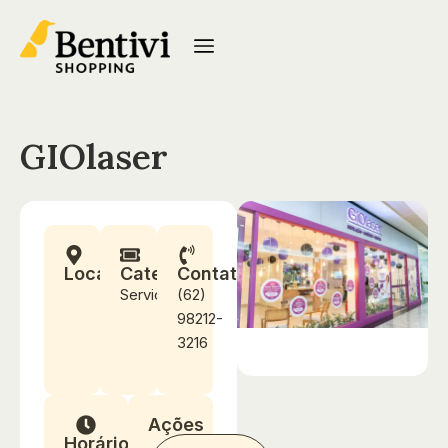
GIOlaser
Localização
Categoria
Contato
Serviços
(62)
98212-
3216
Ações
Horários