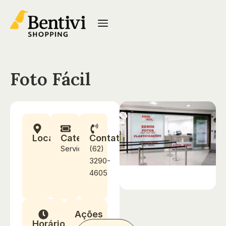
Foto Fácil
Localização
Categoria
Contato
Serviços
(62)
3290-
4605
Ações
Horários