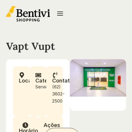
Vapt Vupt
Localização
Categoria
Contato
Serviços
(62)
3602-
2500
Ações
Horários