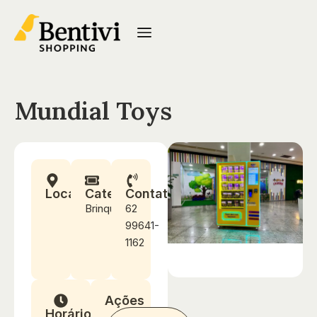
Mundial Toys
Localização
Categoria
Contato
Brinquedos
62
99641-
1162
Ações
Horários