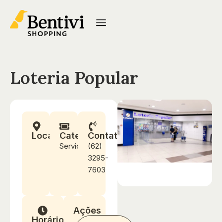
Loteria Popular
Localização
Categoria
Contato
Serviços
(62)
3295-
7603
Ações
Horários