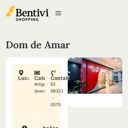
Dom de Amar
Localização
Categoria
Contato
Artigos
62
diversos
98323
-
0575