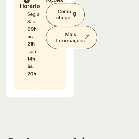
Ações
Horários
Como
Seg a
chegar
Sáb:
09h
Mais
às
Informações
21h
Dom:
14h
às
20h